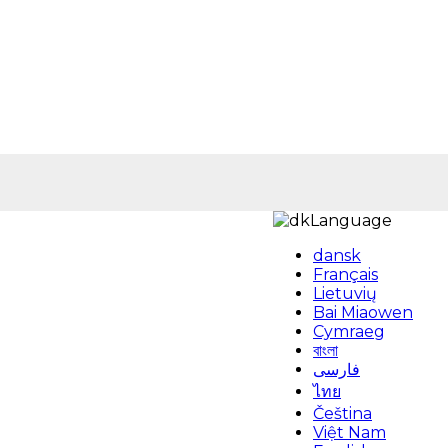
Language
dansk
Français
Lietuvių
Bai Miaowen
Cymraeg
বাংলা
فارسی
ไทย
Čeština
Việt Nam