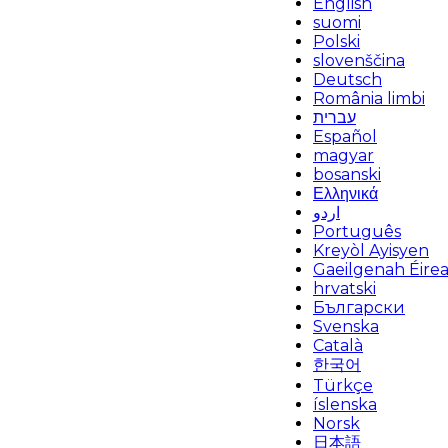
English
suomi
Polski
slovenščina
Deutsch
România limbi
עברית
Español
magyar
bosanski
Ελληνικά
اردو
Português
Kreyòl Ayisyen
Gaeilgenah Éire
hrvatski
Български
Svenska
Català
한국어
Türkçe
íslenska
Norsk
日本語