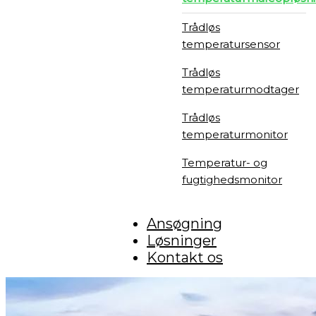
Trådløs
temperatursensor
Trådløs
temperaturmodtager
Trådløs
temperaturmonitor
Temperatur- og
fugtighedsmonitor
Ansøgning
Løsninger
Kontakt os