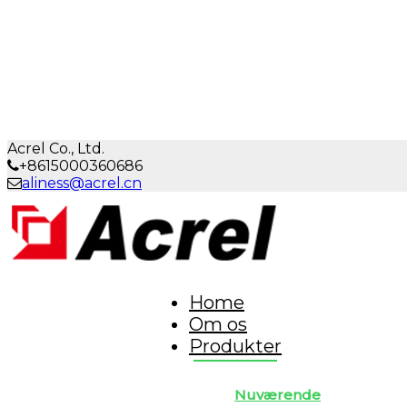
Acrel Co., Ltd.
+8615000360686
aliness@acrel.cn
Home
Om os
Produkter
Nuværende