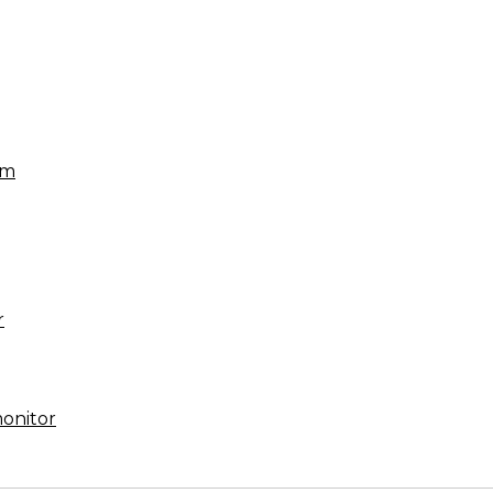
em
g
r
onitor