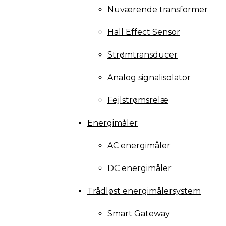
Nuværende transformer
Hall Effect Sensor
Strømtransducer
Analog signalisolator
Fejlstrømsrelæ
Energimåler
AC energimåler
DC energimåler
Trådløst energimålersystem
Smart Gateway