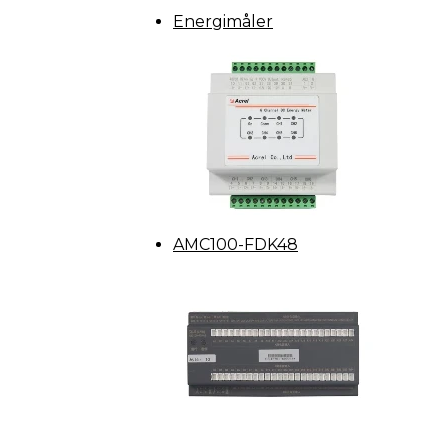
Energimåler
AMC100-FDK48