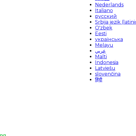
Nederlands
Italiano
русский
Srbija jezik (latini
O'zbek
Eesti
українська
Melayu
عربي
Malti
Indonesia
Latviešu
slovenčina
हिंदी
ing