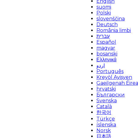
English
suomi
Polski
slovenščina
Deutsch
România limbi
עברית
Español
magyar
bosanski
Ελληνικά
اردو
Português
Kreyòl Ayisyen
Gaeilgenah Éire
hrvatski
Български
Svenska
Català
한국어
Türkçe
íslenska
Norsk
日本語