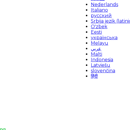
Nederlands
Italiano
русский
Srbija jezik (latini
O'zbek
Eesti
українська
Melayu
عربي
Malti
Indonesia
Latviešu
slovenčina
हिंदी
ing