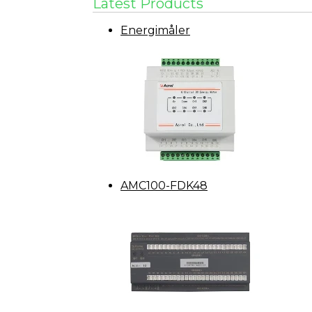
Latest Products
Energimåler
AMC100-FDK48