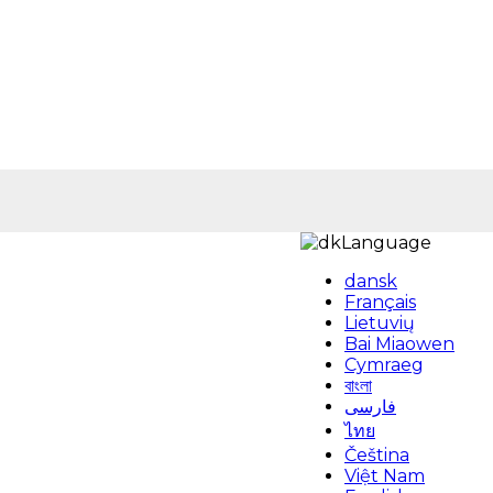
Language
dansk
Français
Lietuvių
Bai Miaowen
Cymraeg
বাংলা
فارسی
ไทย
Čeština
Việt Nam