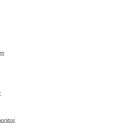
em
g
r
onitor