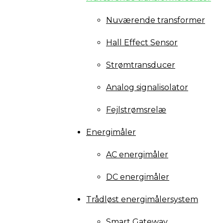
Nuværende transformer
Hall Effect Sensor
Strømtransducer
Analog signalisolator
Fejlstrømsrelæ
Energimåler
AC energimåler
DC energimåler
Trådløst energimålersystem
Smart Gateway