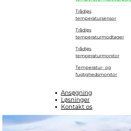
Trådløs
temperatursensor
Trådløs
temperaturmodtager
Trådløs
temperaturmonitor
Temperatur- og
fugtighedsmonitor
Ansøgning
Løsninger
Kontakt os