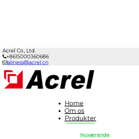
Acrel Co., Ltd.
+8615000360686
aliness@acrel.cn
Home
Om os
Produkter
Nuværende