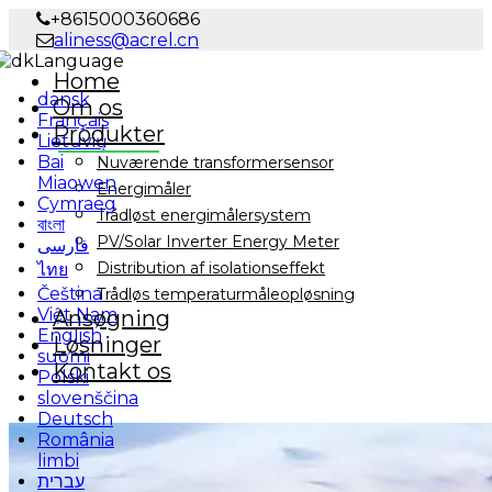
+8615000360686
aliness@acrel.cn
Language
Home
dansk
Om os
Français
Produkter
Lietuvių
Bai
Nuværende transformersensor
Miaowen
Energimåler
Cymraeg
Trådløst energimålersystem
বাংলা
PV/Solar Inverter Energy Meter
فارسی
Distribution af isolationseffekt
ไทย
Čeština
Trådløs temperaturmåleopløsning
Việt Nam
Ansøgning
English
Løsninger
suomi
Kontakt os
Polski
slovenščina
Deutsch
România
limbi
עברית