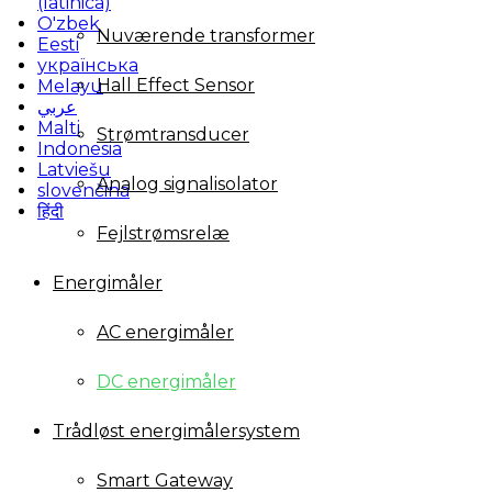
(latinica)
O'zbek
Nuværende transformer
Eesti
українська
Hall Effect Sensor
Melayu
عربي
Malti
Strømtransducer
Indonesia
Latviešu
Analog signalisolator
slovenčina
हिंदी
Fejlstrømsrelæ
Energimåler
AC energimåler
DC energimåler
Trådløst energimålersystem
Smart Gateway