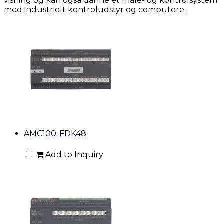
visning og kan også danne et måle- og kontrolsystem
med industrielt kontroludstyr og computere.
AMC100-FDK48
Add to Inquiry