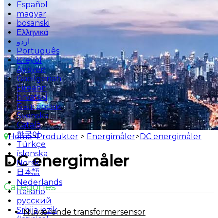
Español
magyar
bosanski
Ελληνικά
اردو
Português
Kreyòl
Ayisyen
Gaeilgenah
Éireann
hrvatski
Български
Svenska
Català
한국어
Home
>
Produkter
>
Energimåler
>
DC energimåler
Türkçe
íslenska
DC energimåler
Norsk
日本語
Nederlands
Categories
Italiano
русский
Srbija jezik
Nuværende transformersensor