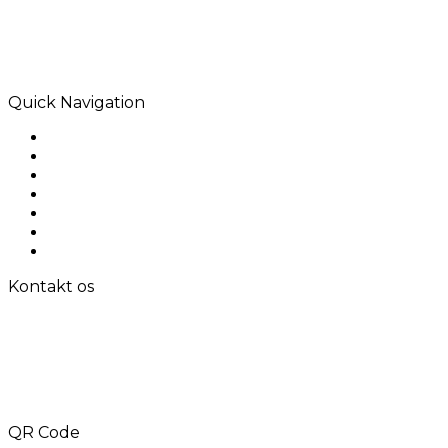
Rodio er et kreativt bureau i hjertet af Melbourne.
Særligt i digitale løsninger, der efterlader en
indvirkning.
Quick Navigation
Home
Om os
Produkter
Ansøgning
Løsninger
Kontakt os
Sitemap
Kontakt os
TLF: +8615000360686
Fax: +86-21-69158302
E-mail:
aliness@acrel.cn
Tilføj: NO. 253, Yulv Road, JiaDing Zone,
Shanghai, Kina
QR Code