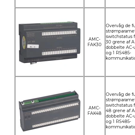
Overvåg de f
strømparame
switchstatus fo
AMC-
30 grene af A
FAK30
dobbelte AC-
og 1 RS485-
kommunikati
Overvåg de f
strømparame
switchstatus fo
AMC-
48 grene af A
FAK48
dobbelte AC-
og 1 RS485-
kommunikati