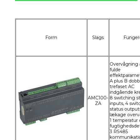
Form
Slags
Funger
Overvågning 
fulde
effektparamet
A plus B dobb
trefaset AC
indgående kre
AMC100-
8 switching s
ZA
inputs, 4 swit
status outputs
lækage overv
1 temperatur
fugtighedsdet
3 RS485
kommunikati