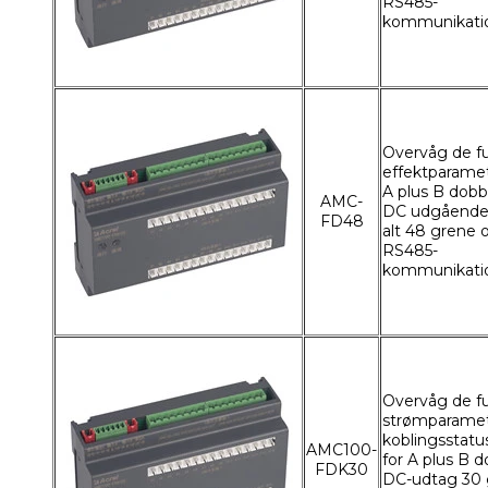
RS485-
kommunikati
Overvåg de f
effektparamet
A plus B dobb
AMC-
DC udgående li
FD48
alt 48 grene 
RS485-
kommunikati
Overvåg de f
strømparame
koblingsstatus
AMC100-
for A plus B d
FDK30
DC-udtag 30 