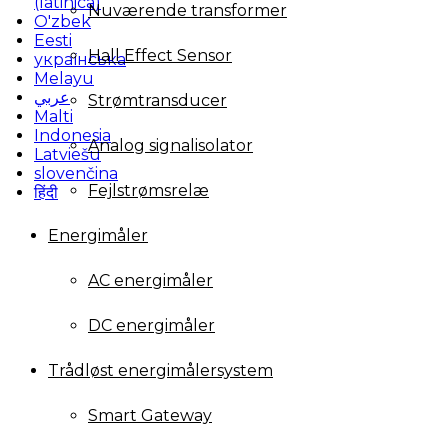
(latinica)
Nuværende transformer
O'zbek
Eesti
Hall Effect Sensor
українська
Melayu
عربي
Strømtransducer
Malti
Indonesia
Analog signalisolator
Latviešu
slovenčina
Fejlstrømsrelæ
हिंदी
Energimåler
AC energimåler
DC energimåler
Trådløst energimålersystem
Smart Gateway