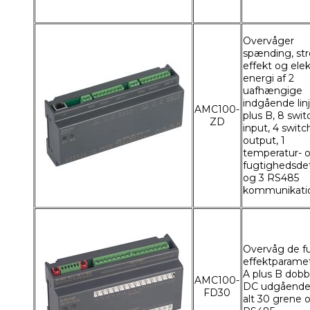
Overvåger
spænding, st
effekt og elek
energi af 2
uafhængige
indgående lin
AMC100-
plus B, 8 swit
ZD
input, 4 switc
output, 1
temperatur- 
fugtighedsde
og 3 RS485
kommunikati
Overvåg de f
effektparamet
A plus B dobb
AMC100-
DC udgående li
FD30
alt 30 grene 