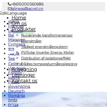
+8615000360686
aliness@acrel.cn
Language
Home
dansk
Om os
Français
Produkter
Lietuvių
Bai
Nuværende transformersensor
Miaowen
Energimåler
Cymraeg
Trådløst energimålersystem
বাংলা
PV/Solar Inverter Energy Meter
فارسی
Distribution af isolationseffekt
ไทย
Čeština
Trådløs temperaturmåleopløsning
Việt Nam
Ansøgning
English
Løsninger
suomi
Kontakt os
Polski
slovenščina
Deutsch
România
limbi
עברית