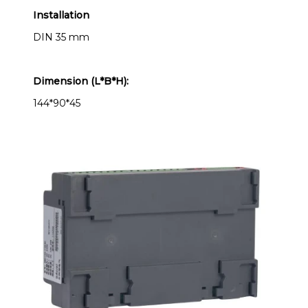
Installation
DIN 35 mm
Dimension (L*B*H):
144*90*45