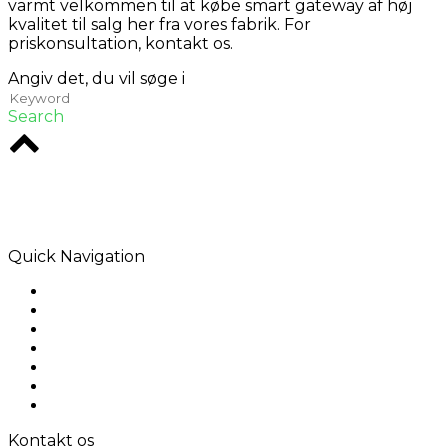
varmt velkommen til at købe smart gateway af høj
kvalitet til salg her fra vores fabrik. For
priskonsultation, kontakt os.
Angiv det, du vil søge i
Search
Rodio er et kreativt bureau i hjertet af Melbourne.
Særligt i digitale løsninger, der efterlader en
indvirkning.
Quick Navigation
Home
Om os
Produkter
Ansøgning
Løsninger
Kontakt os
Sitemap
Kontakt os