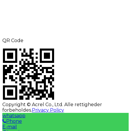
TLF: +8615000360686
Fax: +86-21-69158302
E-mail:
aliness@acrel.cn
Tilføj: NO. 253, Yulv Road, JiaDing Zone,
Shanghai, Kina
QR Code
Copyright © Acrel Co., Ltd. Alle rettigheder
forbeholdes.
Privacy Policy
whatsapp
Phone
E-mail