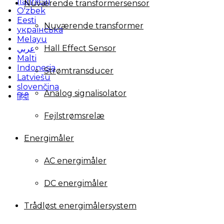
(latinica)
Nuværende transformersensor
O'zbek
Eesti
Nuværende transformer
українська
Melayu
Hall Effect Sensor
عربي
Malti
Indonesia
Strømtransducer
Latviešu
slovenčina
Analog signalisolator
हिंदी
Fejlstrømsrelæ
Energimåler
AC energimåler
DC energimåler
Trådløst energimålersystem