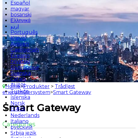
Español
magyar
bosanski
Ελληνικά
اردو
Português
Kreyòl
Ayisyen
Gaeilgenah
Éireann
hrvatski
Български
Svenska
Català
한국어
Home
>
Produkter
>
Trådløst
Türkçe
energimålersystem
>
Smart Gateway
íslenska
Norsk
Smart Gateway
日本語
Nederlands
Italiano
Categories
русский
Srbija jezik