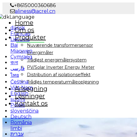
+8615000360686
aliness@acrel.cn
Language
Home
dansk
Om os
Français
Produkter
Lietuvių
Bai
Nuværende transformersensor
Miaowen
Energimåler
Cymraeg
Trådløst energimålersystem
বাংলা
PV/Solar Inverter Energy Meter
فارسی
Distribution af isolationseffekt
ไทย
Čeština
Trådløs temperaturmåleopløsning
Việt Nam
Ansøgning
English
Løsninger
suomi
Kontakt os
Polski
slovenščina
Deutsch
România
limbi
עברית