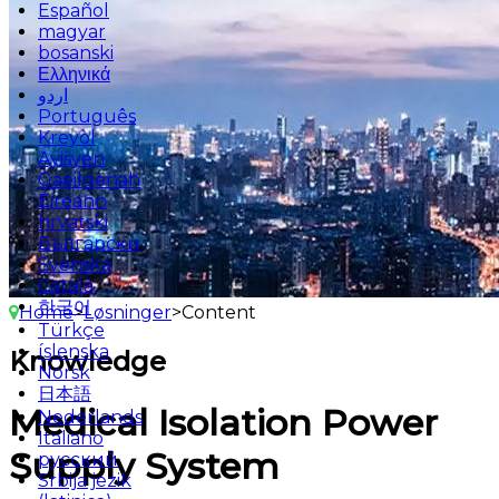
Español
magyar
bosanski
Ελληνικά
اردو
Português
Kreyòl
Ayisyen
Gaeilgenah
Éireann
hrvatski
Български
Svenska
Català
한국어
Home
>
Løsninger
>
Content
Türkçe
íslenska
Knowledge
Norsk
日本語
Medical Isolation Power
Nederlands
Italiano
Supply System
русский
Srbija jezik