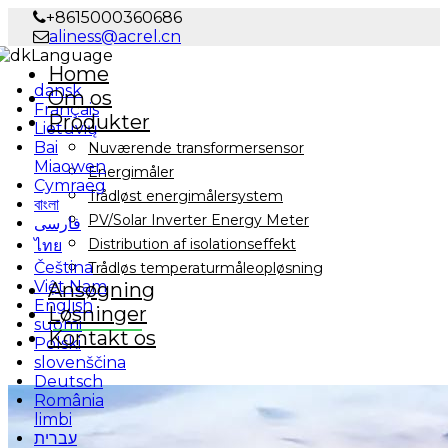
+8615000360686
aliness@acrel.cn
Language
Home
dansk
Om os
Français
Produkter
Lietuvių
Bai
Nuværende transformersensor
Miaowen
Energimåler
Cymraeg
Trådløst energimålersystem
বাংলা
PV/Solar Inverter Energy Meter
فارسی
Distribution af isolationseffekt
ไทย
Čeština
Trådløs temperaturmåleopløsning
Việt Nam
Ansøgning
English
Løsninger
suomi
Kontakt os
Polski
slovenščina
Deutsch
România
limbi
עברית