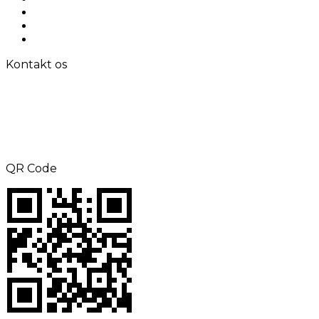
Løsninger
Kontakt os
Sitemap
Kontakt os
TLF: +8615000360686
Fax: +86-21-69158302
E-mail:
aliness@acrel.cn
Tilføj: NO. 253, Yulv Road, JiaDing Zone,
Shanghai, Kina
QR Code