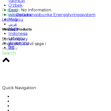
(latinica)
O'zbek
Previous:
No Information
Eesti
Next2:
Opladningsbunke Energistyringssystem
українська
Løsning
Melayu
عربي
Malti
Related Products
Indonesia
Latviešu
Send Inquiry
slovenčina
Angiv det, du vil søge i
हिंदी
Search
Rodio er et kreativt bureau i hjertet af Melbourne.
Særligt i digitale løsninger, der efterlader en
indvirkning.
Quick Navigation
Home
Om os
Produkter
Ansøgning